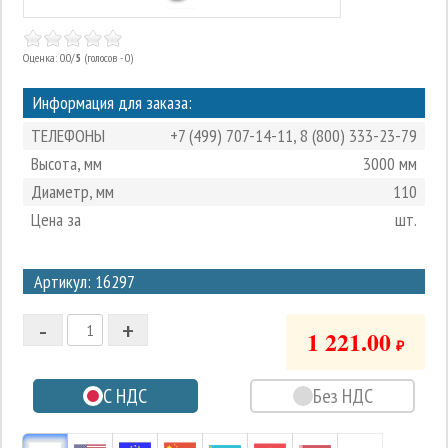
Оценка: 0.0/
5
(голосов - 0)
Информация для заказа:
ТЕЛЕФОНЫ
+7 (499) 707-14-11
,
8 (800) 333-23-79
Высота, мм
3000 мм
Диаметр, мм
110
Цена за
шт.
3
Артикул: 16297
2
-
+
1
1 221.00
₽
0
С НДС
Без НДС
-1