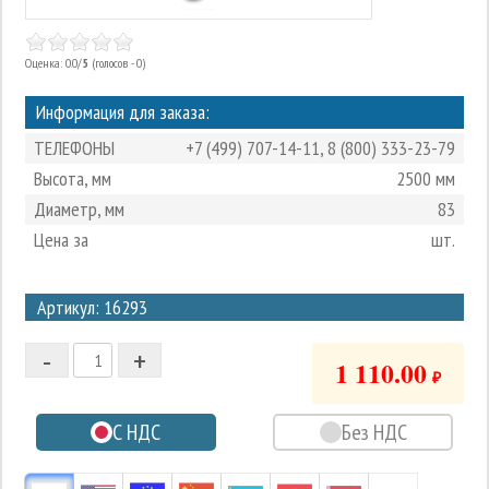
Оценка: 0.0/
5
(голосов - 0)
Информация для заказа:
ТЕЛЕФОНЫ
+7 (499) 707-14-11
,
8 (800) 333-23-79
Высота, мм
2500 мм
Диаметр, мм
83
Цена за
шт.
3
Артикул: 16293
2
-
+
1
1 110.00
₽
0
С НДС
Без НДС
-1