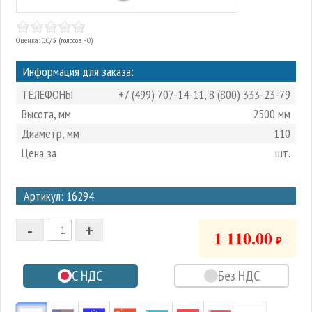
Оценка: 0.0/
5
(голосов - 0)
Информация для заказа:
ТЕЛЕФОНЫ
+7 (499) 707-14-11
,
8 (800) 333-23-79
Высота, мм
2500 мм
Диаметр, мм
110
Цена за
шт.
3
Артикул: 16294
2
-
+
1
1 110.00
₽
0
С НДС
Без НДС
-1