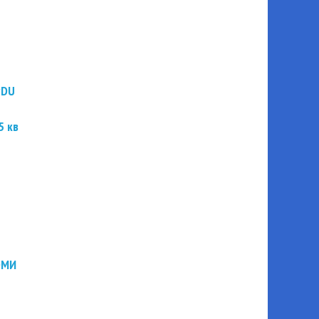
PDU
5 кв
ЭМИ