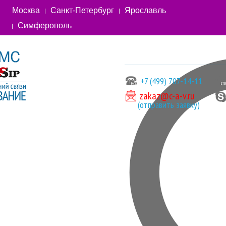
Москва
Санкт-Петербург
Ярославль
Симферополь
+7 (499) 707-14-11
zakaz@c-a-v.ru
(отправить заявку)