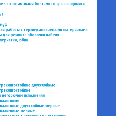
ьзами с контактными болтами со срывающимися
ьз
 муф
 для работы с термоусаживаемыми материалами
 для ремонта оболочки кабеля
перчатки, юбки
трекингостойкие двухслойные
трекингостойкие
в негорючем исполнении
 шланговые
шланговые двухслойные мерные
 шланговые мерные
аживаемые в негорючем исполнении