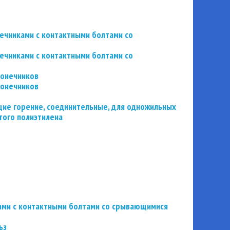
нечниками с контактными болтами со
нечниками с контактными болтами со
конечников
конечников
ие горение, соединительные, для одножильных
того полиэтилена
ьзами с контактными болтами со срывающимися
ьз