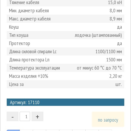
Тяжение кабеля
15,0 кН
Мин. диаметр кабеля
8,0 мм
Макс. диаметр кабеля
8,9 мм
Коуш
да
Тип коуша
лодочка (штампованный)
Протектор
да
Длина силовой спирали Lc
1100/1100 мм
Длина протектора Lп
1500 мм
Температура эксплуатации
от минус 60 °С до 70 °С
Масса изделия ±10%
2,20 кг
Цена за
шт.
3
Артикул: 17110
2
-
+
1
по запросу
0