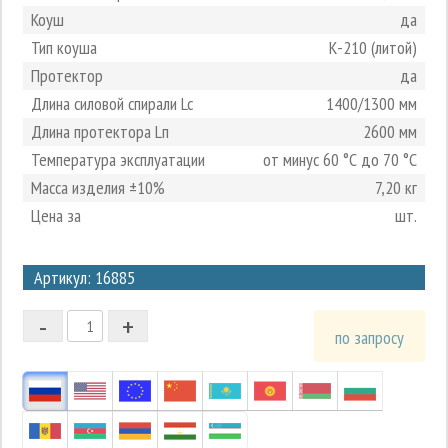
Коуш
да
Тип коуша
К-210 (литой)
Протектор
да
Длина силовой спирали Lc
1400/1300 мм
Длина протектора Lп
2600 мм
Температура эксплуатации
от минус 60 °С до 70 °С
Масса изделия ±10%
7,20 кг
Цена за
шт.
3
Артикул: 16885
2
-
+
1
по запросу
0
-1