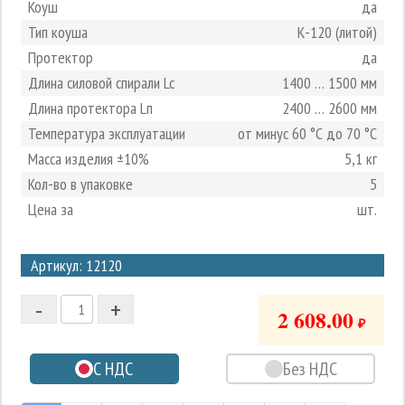
Коуш
да
Тип коуша
К-120 (литой)
Протектор
да
Длина силовой спирали Lc
1400 … 1500 мм
Длина протектора Lп
2400 … 2600 мм
Температура эксплуатации
от минус 60 °С до 70 °С
Масса изделия ±10%
5,1 кг
Кол-во в упаковке
5
Цена за
шт.
3
Артикул: 12120
2
-
+
1
2 608.00
₽
0
С НДС
Без НДС
-1