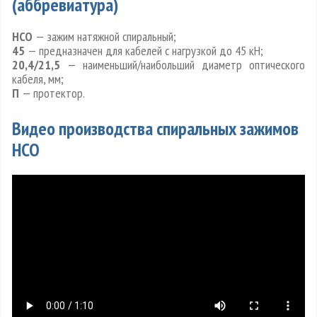
(аббревиатура)
НСО
— зажим натяжной спиральный;
45
— предназначен для кабелей с нагрузкой до 45 кН;
20,4/21,5
— наименьший/наибольший диаметр оптического
кабеля, мм;
П
— протектор.
Видео производства спиральных зажимов
НСО