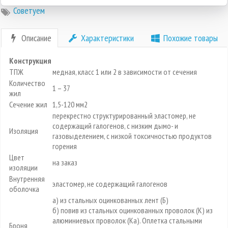
Советуем
Описание
Характеристики
Похожие товары
Конструкция
ТПЖ
медная, класс 1 или 2 в зависимости от сечения
Количество
1 – 37
жил
Сечение жил
1,5-120 мм2
перекрестно структурированный эластомер, не
содержащий галогенов, с низким дымо- и
Изоляция
газовыделением, с низкой токсичностью продуктов
горения
Цвет
на заказ
изоляции
Внутренняя
эластомер, не содержащий галогенов
оболочка
а) из стальных оцинкованных лент (Б)
б) повив из стальных оцинкованных проволок (К) из
алюминиевых проволок (Ка). Оплетка стальными
Броня