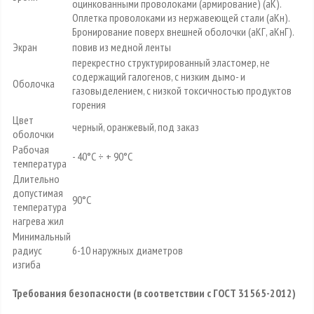
оцинкованными проволоками (армирование) (аК).
Оплетка проволоками из нержавеющей стали (аКн).
Бронирование поверх внешней оболочки (аКГ, аКнГ).
Экран
повив из медной ленты
перекрестно структурированный эластомер, не
содержащий галогенов, с низким дымо- и
Оболочка
газовыделением, с низкой токсичностью продуктов
горения
Цвет
черный, оранжевый, под заказ
оболочки
Рабочая
- 40°С ÷ + 90°С
температура
Длительно
допустимая
90°С
температура
нагрева жил
Минимальный
радиус
6-10 наружных диаметров
изгиба
Требования безопасности (в соответствии с ГОСТ 31565-2012)