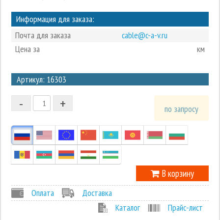
Информация для заказа:
Почта для заказа
cable@c-a-v.ru
Цена за
км
3
Артикул: 16303
2
-
+
1
по запросу
0
-1
В корзину
Оплата
Доставка
Каталог
Прайс-лист