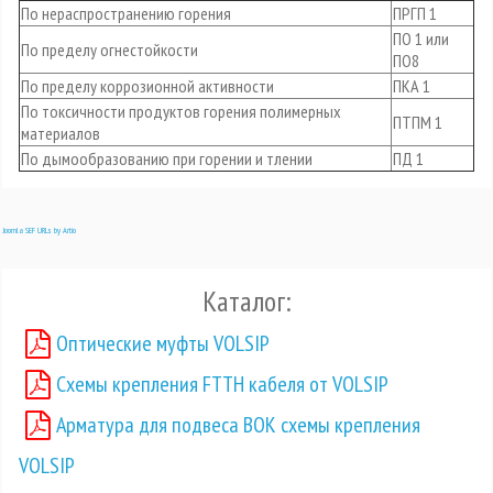
По нераспространению горения
ПРГП 1
ПО 1 или
По пределу огнестойкости
ПО8
По пределу коррозионной активности
ПКА 1
По токсичности продуктов горения полимерных
ПТПМ 1
материалов
По дымообразованию при горении и тлении
ПД 1
Joomla SEF URLs by Artio
Каталог:
Оптические муфты VOLSIP
Схемы крепления FTTH кабеля от VOLSIP
Арматура для подвеса ВОК схемы крепления
VOLSIP