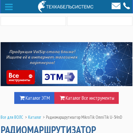
Каталог ЭТМ
Каталог Все инструменты
Все для ВОЛС
>
Каталог
>
Радиомаршрутизатор MikroTik OmniTik U-5HnD
РАДИОМАРШРУТИЗАТОР