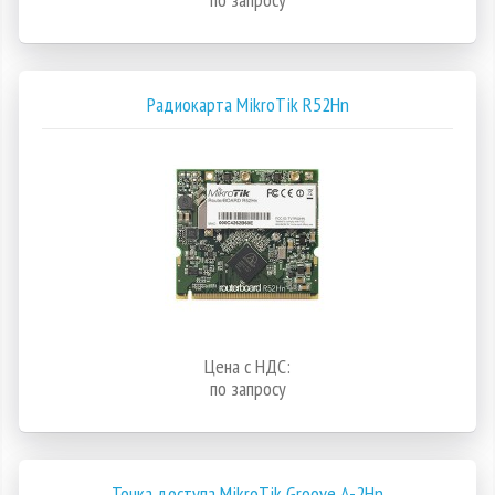
Радиокарта MikroTik R52Hn
Цена с НДС:
по запросу
Точка доступа MikroTik Groove A-2Hn