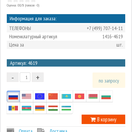
Оценка: 0.0/
5
(голосов - 0)
Информация для заказа:
ТЕЛЕФОНЫ
+7 (499) 707-14-11
Номенклатурный артикул
1416-4619
Цена за
шт.
3
Артикул: 4619
2
-
+
1
по запросу
0
-1
В корзину
Оплата
Доставка