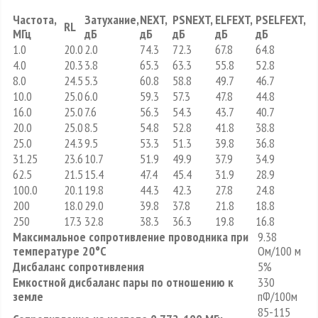
Частота,
Затухание,
NEXT,
PSNEXT,
ELFEXT,
PSELFEXT,
RL
МГц
дБ
дБ
дБ
дБ
дБ
1.0
20.0
2.0
74.3
72.3
67.8
64.8
4.0
20.3
3.8
65.3
63.3
55.8
52.8
8.0
24.5
5.3
60.8
58.8
49.7
46.7
10.0
25.0
6.0
59.3
57.3
47.8
44.8
16.0
25.0
7.6
56.3
54.3
43.7
40.7
20.0
25.0
8.5
54.8
52.8
41.8
38.8
25.0
24.3
9.5
53.3
51.3
39.8
36.8
31.25
23.6
10.7
51.9
49.9
37.9
34.9
62.5
21.5
15.4
47.4
45.4
31.9
28.9
100.0
20.1
19.8
44.3
42.3
27.8
24.8
200
18.0
29.0
39.8
37.8
21.8
18.8
250
17.3
32.8
38.3
36.3
19.8
16.8
Максимальное сопротивление проводника при
9.38
температуре 20°С
Ом/100 м
Дисбаланс сопротивления
5%
Емкостной дисбаланс пары по отношению к
330
земле
пФ/100м
85-115