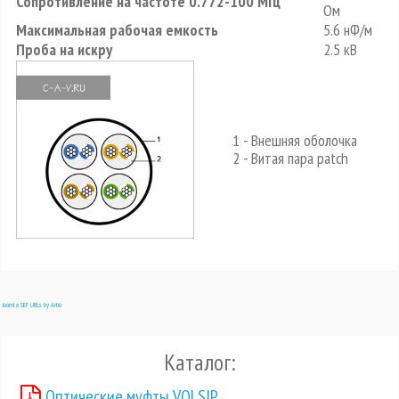
Сопротивление на частоте 0.772-100 МГц
Ом
Максимальная рабочая емкость
5.6 нФ/м
Проба на искру
2.5 кВ
1 - Внешняя оболочка
2 - Витая пара patch
Joomla SEF URLs by Artio
Каталог:
Оптические муфты VOLSIP