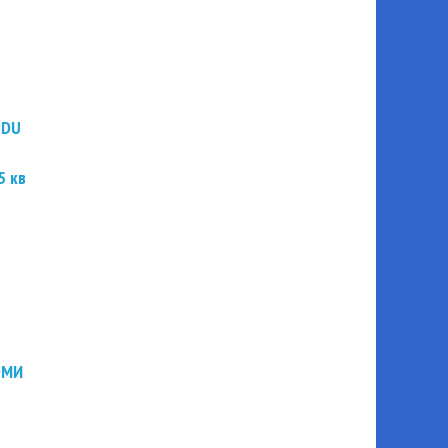
PDU
5 кв
ЭМИ