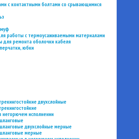
ьзами с контактными болтами со срывающимися
ьз
 муф
 для работы с термоусаживаемыми материалами
 для ремонта оболочки кабеля
перчатки, юбки
трекингостойкие двухслойные
трекингостойкие
в негорючем исполнении
 шланговые
шланговые двухслойные мерные
 шланговые мерные
аживаемые в негорючем исполнении