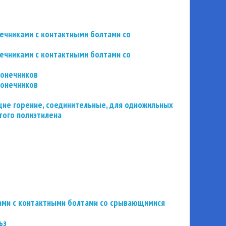
нечниками с контактными болтами со
нечниками с контактными болтами со
конечников
конечников
ие горение, соединительные, для одножильных
того полиэтилена
ьзами с контактными болтами со срывающимися
ьз