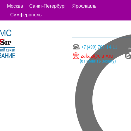
Москва
Санкт-Петербург
Ярославль
Симферополь
+7 (499) 707-14-11
zakaz@c-a-v.ru
(отправить заявку)