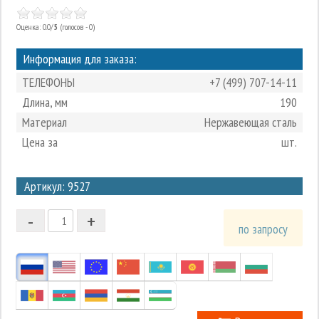
Оценка: 0.0/
5
(голосов - 0)
Информация для заказа:
ТЕЛЕФОНЫ
+7 (499) 707-14-11
Длина, мм
190
Материал
Нержавеющая сталь
Цена за
шт.
3
Артикул: 9527
2
-
+
1
по запросу
0
-1