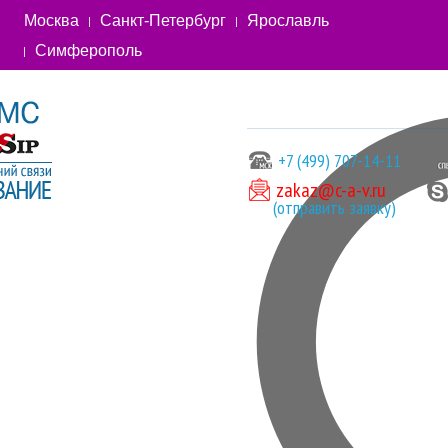
Москва
Санкт-Петербург
Ярославль
Симферополь
+7 (499) 707-14-11
zakaz@c-a-v.ru
(отправить заявку)