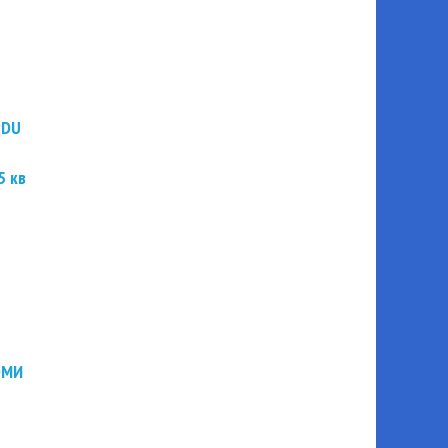
PDU
5 кв
ЭМИ