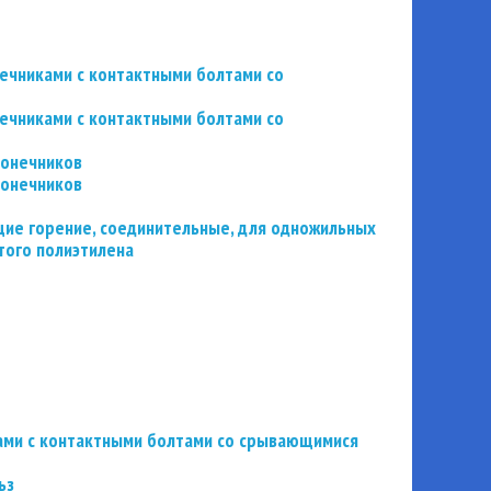
нечниками с контактными болтами со
нечниками с контактными болтами со
конечников
конечников
ие горение, соединительные, для одножильных
того полиэтилена
ьзами с контактными болтами со срывающимися
ьз