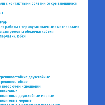
ьзами с контактными болтами со срывающимися
ьз
 муф
 для работы с термоусаживаемыми материалами
 для ремонта оболочки кабеля
перчатки, юбки
трекингостойкие двухслойные
трекингостойкие
в негорючем исполнении
 шланговые
шланговые двухслойные мерные
 шланговые мерные
аживаемые в негорючем исполнении