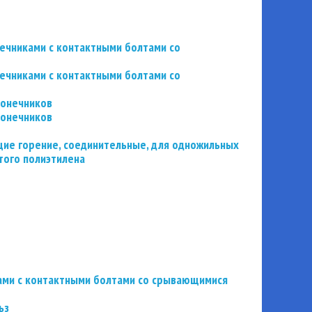
нечниками с контактными болтами со
нечниками с контактными болтами со
конечников
конечников
ие горение, соединительные, для одножильных
того полиэтилена
ьзами с контактными болтами со срывающимися
ьз