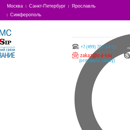
Москва
Санкт-Петербург
Ярославль
Симферополь
+7 (499) 707-14-11
zakaz@c-a-v.ru
(отправить заявку)