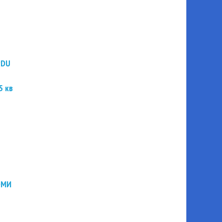
PDU
5 кв
ЭМИ