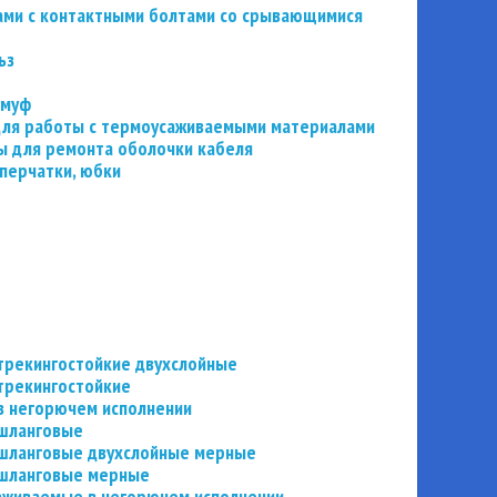
ьзами с контактными болтами со срывающимися
ьз
 муф
 для работы с термоусаживаемыми материалами
 для ремонта оболочки кабеля
перчатки, юбки
трекингостойкие двухслойные
трекингостойкие
в негорючем исполнении
 шланговые
шланговые двухслойные мерные
 шланговые мерные
аживаемые в негорючем исполнении