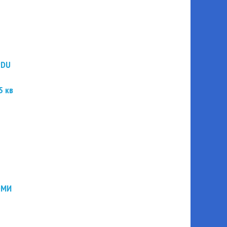
PDU
5 кв
ЭМИ