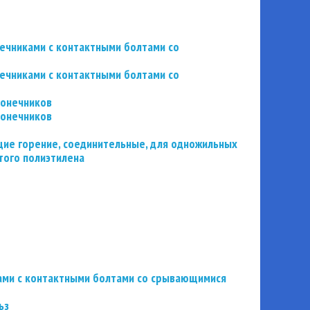
нечниками с контактными болтами со
нечниками с контактными болтами со
конечников
конечников
ие горение, соединительные, для одножильных
того полиэтилена
ьзами с контактными болтами со срывающимися
ьз