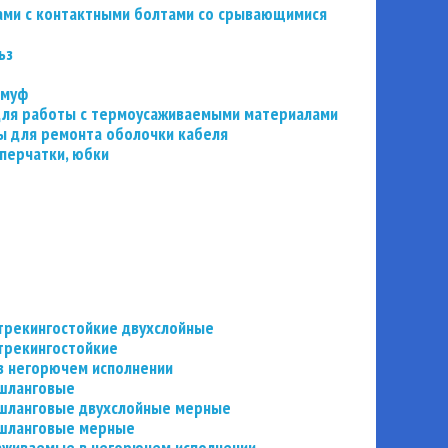
ьзами с контактными болтами со срывающимися
ьз
 муф
 для работы с термоусаживаемыми материалами
 для ремонта оболочки кабеля
перчатки, юбки
трекингостойкие двухслойные
трекингостойкие
в негорючем исполнении
 шланговые
шланговые двухслойные мерные
 шланговые мерные
аживаемые в негорючем исполнении