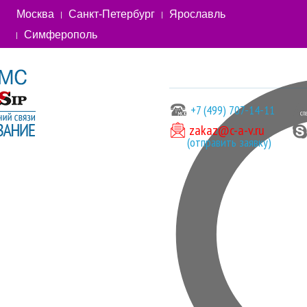
Москва
Санкт-Петербург
Ярославль
Симферополь
+7 (499) 707-14-11
zakaz@c-a-v.ru
(отправить заявку)