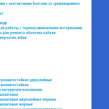
ьзами с контактными болтами со срывающимися
ьз
 муф
 для работы с термоусаживаемыми материалами
 для ремонта оболочки кабеля
перчатки, юбки
трекингостойкие двухслойные
трекингостойкие
в негорючем исполнении
 шланговые
шланговые двухслойные мерные
 шланговые мерные
аживаемые в негорючем исполнении