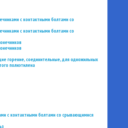
нечниками с контактными болтами со
нечниками с контактными болтами со
конечников
конечников
ие горение, соединительные, для одножильных
того полиэтилена
ьзами с контактными болтами со срывающимися
ьз