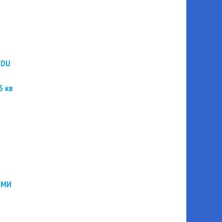
PDU
5 кв
ЭМИ