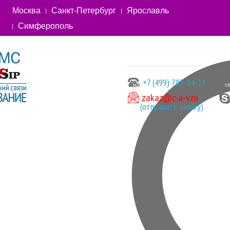
Москва
Санкт-Петербург
Ярославль
Симферополь
+7 (499) 707-14-11
zakaz@c-a-v.ru
(отправить заявку)