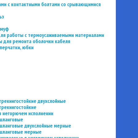
ьзами с контактными болтами со срывающимися
ьз
 муф
 для работы с термоусаживаемыми материалами
 для ремонта оболочки кабеля
перчатки, юбки
трекингостойкие двухслойные
трекингостойкие
в негорючем исполнении
 шланговые
шланговые двухслойные мерные
 шланговые мерные
аживаемые в негорючем исполнении