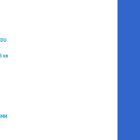
PDU
5 кв
ЭМИ