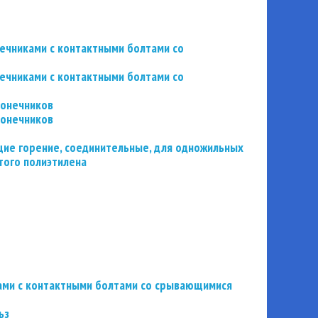
нечниками с контактными болтами со
нечниками с контактными болтами со
конечников
конечников
ие горение, соединительные, для одножильных
того полиэтилена
ьзами с контактными болтами со срывающимися
ьз