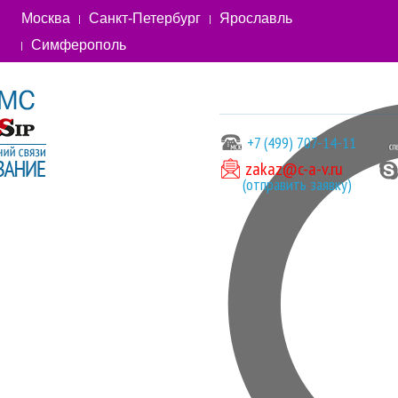
Москва
Санкт-Петербург
Ярославль
Симферополь
+7 (499) 707-14-11
zakaz@c-a-v.ru
(отправить заявку)