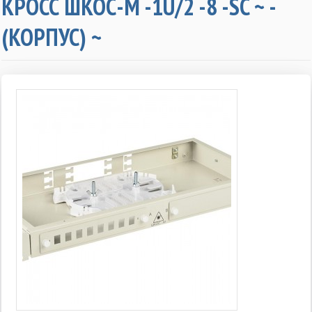
КРОСС ШКОС-М -1U/2 -8 -SC ~ -
(КОРПУС) ~