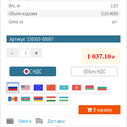
Вес, кг
2,85
Объём изделия
0,014000
Цена за
шт.
3
Артикул: 130303-00007
2
-
+
1
1 037.10
₽
0
С НДС
Без НДС
-1
В корзину
Оплата
Доставка