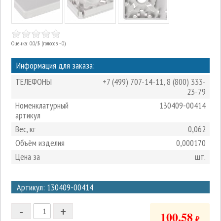
Оценка: 0.0/
5
(голосов - 0)
Информация для заказа:
ТЕЛЕФОНЫ
+7 (499) 707-14-11
,
8 (800) 333-
23-79
Номенклатурный
130409-00414
артикул
Вес, кг
0,062
Объём изделия
0,000170
Цена за
шт.
3
Артикул: 130409-00414
2
-
+
1
100.58
₽