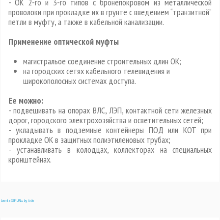
- ОК 2-го и 3-го типов с бронепокровом из металлической
проволоки при прокладке их в грунте с введением “транзитной”
петли в муфту, а также в кабельной канализации.
Применение оптической муфты
магистральое соединение строительных длин ОК;
на городских сетях кабельного телевидения и
широкополосных системах доступа.
Ее можно:
- подвешивать на опорах ВЛС, ЛЭП, контактной сети железных
дорог, городского электрохозяйства и осветительных сетей;
- укладывать в подземные контейнеры ПОД или КОТ при
прокладке ОК в защитных полиэтиленовых трубах;
- устанавливать в колодцах, коллекторах на специальных
кронштейнах.
Joomla SEF URLs by Artio