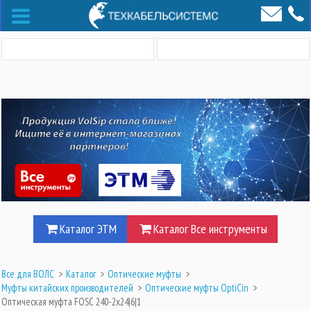
Каталог ЭТМ
Каталог Все инструменты
Все для ВОЛС
>
Каталог
>
Оптические муфты
>
Муфты китайских производителей
>
Оптические муфты OptiCin
>
Оптическая муфта FOSC 240-2x24|6|1