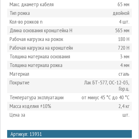
Макс. диаметр кабеля
65 мм
Тип рожка
двойной
Кол-во рожков n
4 шт.
Длина основания кронштейна H
565 мм
Рабочая нагрузка на рожок
180 Н
Рабочая нагрузка на кронштейн
720 Н
Толщина материала основания
3 мм
Толщина материала рожка
4 мм
Материал
сталь
Покрытие
Лак БТ-577, ОС-12-03,
Гор.ц.
Температура эксплуатации
от минус 45 °С до 40 °С
Масса изделия ±10%
2,4 кг
Цена за
шт.
3
Артикул: 13931
2