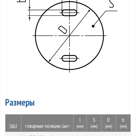
Размеры
l
S
D
b
товарные позиции
SKU
Цвет
(мм)
(мм)
(мм)
(мм)