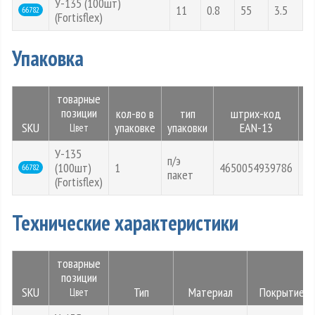
У-135 (100шт)
11
0.8
55
3.5
66782
(Fortisflex)
Упаковка
товарные
позиции
кол-во в
тип
штрих-код
д
SKU
упаковке
упаковки
EAN-13
(
Цвет
У-135
п/э
(100шт)
1
4650054939786
1
66782
пакет
(Fortisflex)
Технические характеристики
товарные
позиции
SKU
Тип
Материал
Покрытие
Цвет