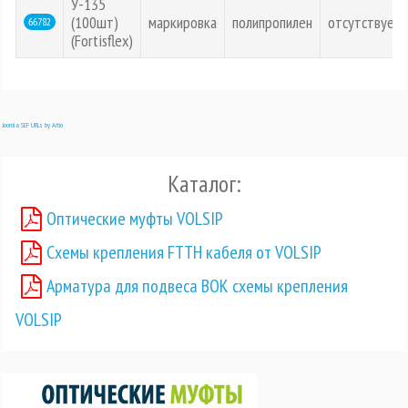
У-135
(100шт)
маркировка
полипропилен
отсутствует
66782
(Fortisflex)
Joomla SEF URLs by Artio
Каталог:
Оптические муфты VOLSIP
Схемы крепления FTTH кабеля от VOLSIP
Арматура для подвеса ВОК схемы крепления
VOLSIP