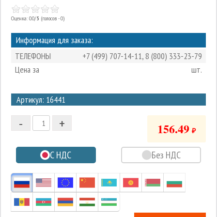
Оценка: 0.0/
5
(голосов - 0)
Информация для заказа:
ТЕЛЕФОНЫ
+7 (499) 707-14-11
,
8 (800) 333-23-79
Цена за
шт.
3
Артикул: 16441
2
-
+
1
156.49
₽
0
С НДС
Без НДС
-1