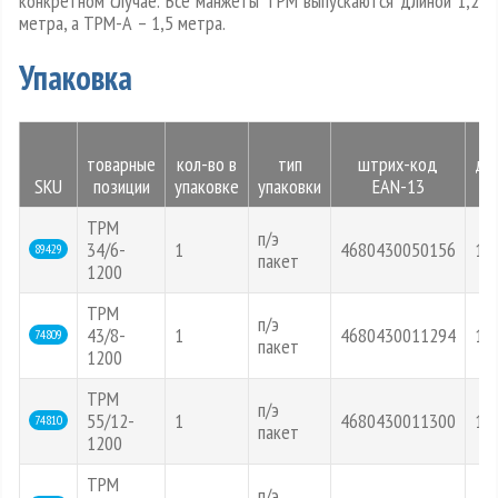
конкретном случае. Все манжеты ТРМ выпускаются длиной 1,2
метра, а ТРМ-А – 1,5 метра.
Упаковка
товарные
кол-во в
тип
штрих-код
дл
SKU
позиции
упаковке
упаковки
EAN-13
(с
ТРМ
п/э
34/6-
1
4680430050156
12
89429
пакет
1200
ТРМ
п/э
43/8-
1
4680430011294
12
74809
пакет
1200
ТРМ
п/э
55/12-
1
4680430011300
12
74810
пакет
1200
ТРМ
п/э