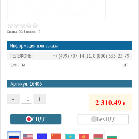
Оценка: 0.0/
5
(голосов - 0)
Информация для заказа:
ТЕЛЕФОНЫ
+7 (499) 707-14-11
,
8 (800) 333-23-79
Цена за
шт.
3
Артикул: 16406
2
-
+
1
2 310.49
₽
0
С НДС
Без НДС
-1