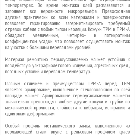
температурах. Во время монтажа клей расплавляется и
заполняет все неровности микрорельефа. Превосходная
адгезия практически ко всем материалам и поверхностям
позволяет гарантированно загерметизировать требуемый
отрезок кабеля с любым типом изоляции. Кожухи ТРМ и ТРМ-А
обладают увеличенным, четырёх- и пятикратным
коэффициентом усадки, что позволяет осуществлять монтаж
на участки с большими перепадами уровней.
Материал ремонтных термоусаживаемых манжет устойчив к
воздействую ультрафиолетового излучения, агрессивных сред,
погодных условий и перепадам температур.
Главным отличием и преимуществом ТРМ-А перед ТРМ
является армирование, выполненное стекловолокном по всей
площади манжет. Армированные термоусаживаемые манжеты
значительно превосходят любые другие кожухи и трубки по
механической прочности, стойкости к вибрации, истиранию и
сдвиговым деформациям.
Особый профиль металлического замка, выполненного из
нержавеющей стали, вкупе с рельсовым профилем краёв