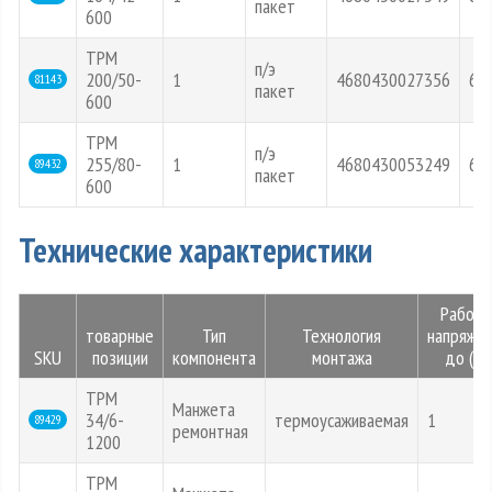
пакет
600
ТРМ
п/э
200/50-
1
4680430027356
60
81143
пакет
600
ТРМ
п/э
255/80-
1
4680430053249
62
89432
пакет
600
Технические характеристики
Рабоче
товарные
Тип
Технология
напряжен
SKU
позиции
компонента
монтажа
до (кВ
ТРМ
Манжета
34/6-
термоусаживаемая
1
89429
ремонтная
1200
ТРМ