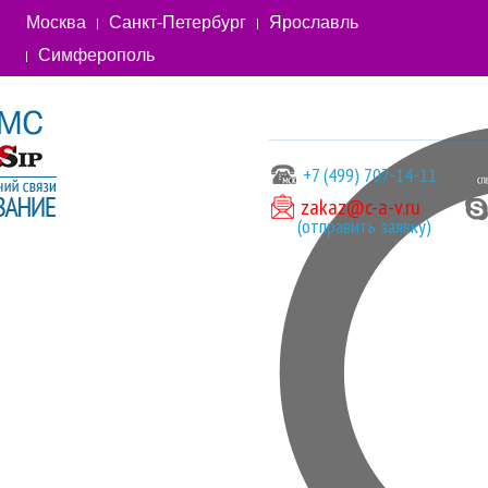
Москва
Санкт-Петербург
Ярославль
Симферополь
+7 (499) 707-14-11
zakaz@c-a-v.ru
(отправить заявку)