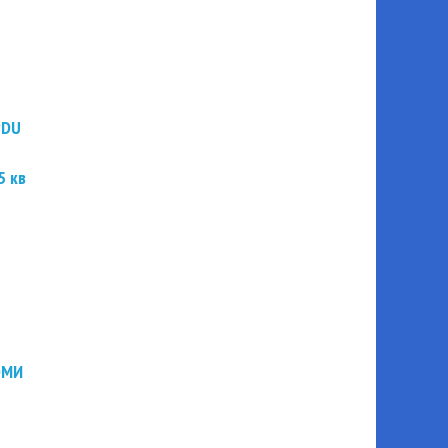
PDU
5 кв
ЭМИ