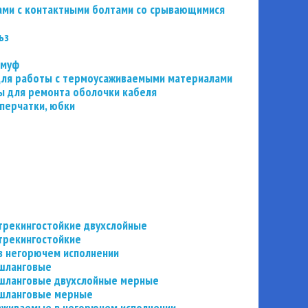
ьзами с контактными болтами со срывающимися
ьз
 муф
 для работы с термоусаживаемыми материалами
 для ремонта оболочки кабеля
перчатки, юбки
трекингостойкие двухслойные
трекингостойкие
в негорючем исполнении
 шланговые
шланговые двухслойные мерные
 шланговые мерные
аживаемые в негорючем исполнении