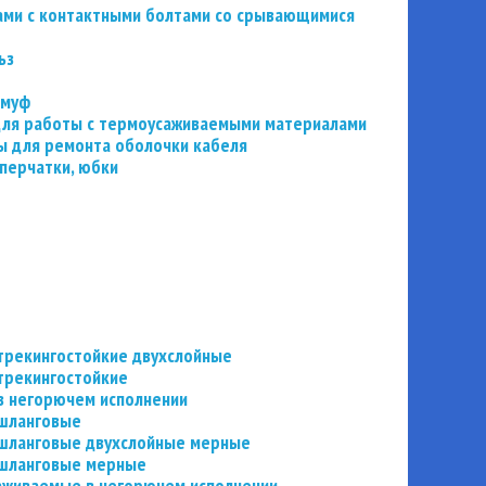
ьзами с контактными болтами со срывающимися
ьз
 муф
 для работы с термоусаживаемыми материалами
 для ремонта оболочки кабеля
перчатки, юбки
трекингостойкие двухслойные
трекингостойкие
в негорючем исполнении
 шланговые
шланговые двухслойные мерные
 шланговые мерные
аживаемые в негорючем исполнении