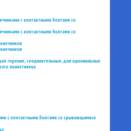
нечниками с контактными болтами со
нечниками с контактными болтами со
конечников
конечников
ие горение, соединительные, для одножильных
того полиэтилена
ьзами с контактными болтами со срывающимися
ьз