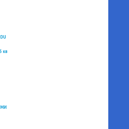
PDU
5 кв
ЭМИ