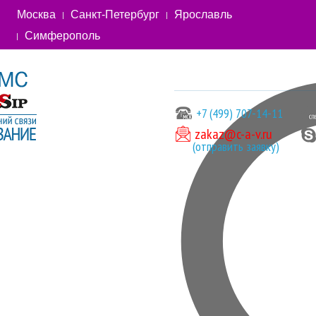
Москва
Санкт-Петербург
Ярославль
Симферополь
+7 (499) 707-14-11
zakaz@c-a-v.ru
(отправить заявку)