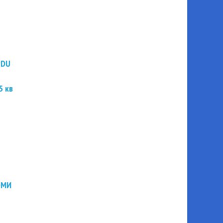
PDU
5 кв
ЭМИ