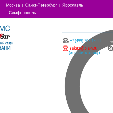
Москва
Санкт-Петербург
Ярославль
Симферополь
+7 (499) 707-14-11
zakaz@c-a-v.ru
(отправить заявку)