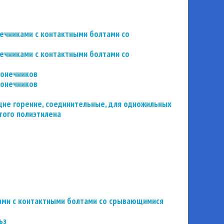
нечниками с контактными болтами со
нечниками с контактными болтами со
конечников
конечников
ие горение, соединительные, для одножильных
того полиэтилена
ьзами с контактными болтами со срывающимися
ьз