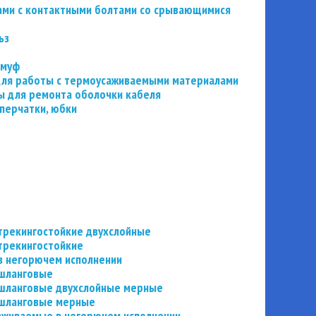
ьзами с контактными болтами со срывающимися
ьз
 муф
 для работы с термоусаживаемыми материалами
 для ремонта оболочки кабеля
перчатки, юбки
трекингостойкие двухслойные
трекингостойкие
в негорючем исполнении
 шланговые
шланговые двухслойные мерные
 шланговые мерные
аживаемые в негорючем исполнении