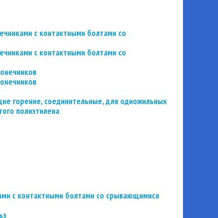
нечниками с контактными болтами со
нечниками с контактными болтами со
конечников
конечников
ие горение, соединительные, для одножильных
того полиэтилена
ьзами с контактными болтами со срывающимися
ьз