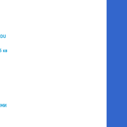
PDU
5 кв
ЭМИ