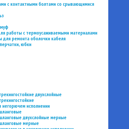
ьзами с контактными болтами со срывающимися
ьз
 муф
 для работы с термоусаживаемыми материалами
 для ремонта оболочки кабеля
перчатки, юбки
трекингостойкие двухслойные
трекингостойкие
в негорючем исполнении
 шланговые
шланговые двухслойные мерные
 шланговые мерные
аживаемые в негорючем исполнении