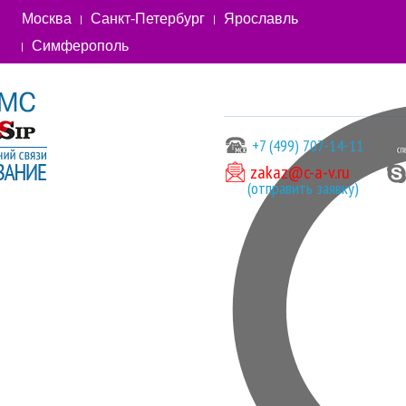
Москва
Санкт-Петербург
Ярославль
Симферополь
+7 (499) 707-14-11
zakaz@c-a-v.ru
(отправить заявку)