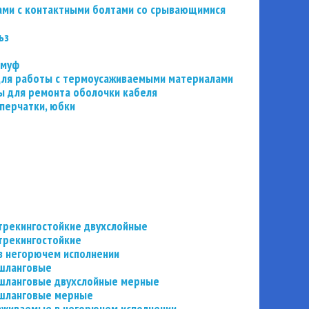
ьзами с контактными болтами со срывающимися
ьз
 муф
 для работы с термоусаживаемыми материалами
 для ремонта оболочки кабеля
перчатки, юбки
трекингостойкие двухслойные
трекингостойкие
в негорючем исполнении
 шланговые
шланговые двухслойные мерные
 шланговые мерные
аживаемые в негорючем исполнении