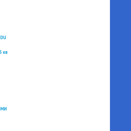
PDU
5 кв
ЭМИ