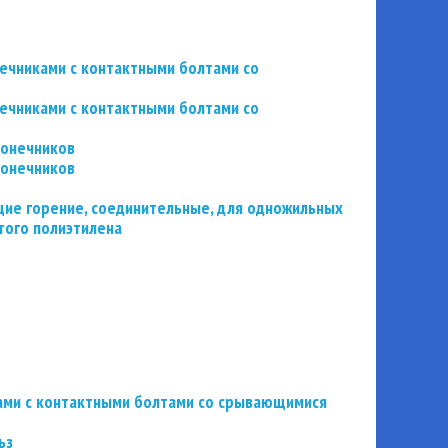
нечниками с контактными болтами со
нечниками с контактными болтами со
конечников
конечников
ие горение, соединительные, для одножильных
того полиэтилена
ьзами с контактными болтами со срывающимися
ьз