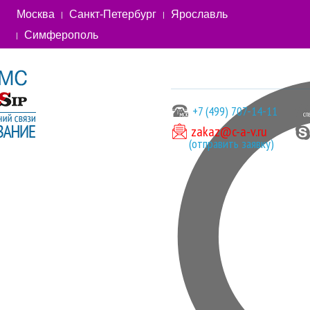
Москва
Санкт-Петербург
Ярославль
Симферополь
+7 (499) 707-14-11
zakaz@c-a-v.ru
(отправить заявку)