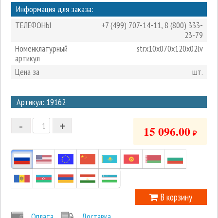
Информация для заказа:
ТЕЛЕФОНЫ
+7 (499) 707-14-11
,
8 (800) 333-
23-79
Номенклатурный
strx10x070x120x02lv
артикул
Цена за
шт.
3
Артикул: 19162
2
-
+
1
15 096.00
₽
0
-1
В корзину
Оплата
Доставка