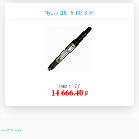
Муфта 1ПСт 6-185-В-3Ф
Цена с НДС:
14 666.40
₽
Joomla SEF URLs by Artio