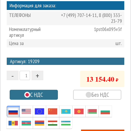
Информация для заказа:
ТЕЛЕФОНЫ
+7 (499) 707-14-11
,
8 (800) 333-
23-79
Номенклатурный
1pst06x095v3f
артикул
Цена за
шт.
3
Артикул: 19209
2
-
+
1
13 154.40
₽
0
С НДС
Без НДС
-1