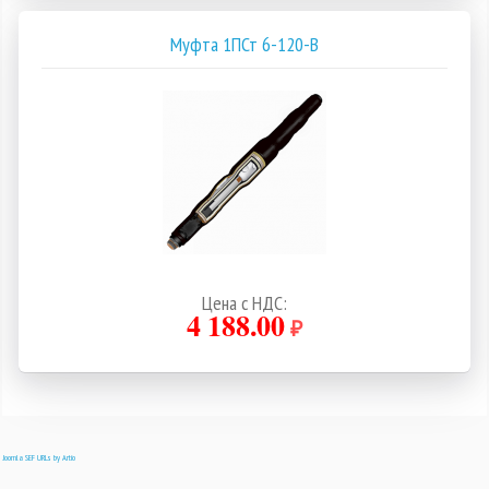
Муфта 1ПСт 6-120-В
Цена с НДС:
4 188.00
₽
Joomla SEF URLs by Artio