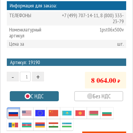
Информация для заказа:
ТЕЛЕФОНЫ
+7 (499) 707-14-11
,
8 (800) 333-
23-79
Номенклатурный
1pst06x500v
артикул
Цена за
шт.
3
Артикул: 19190
2
-
+
1
8 064.00
₽
0
С НДС
Без НДС
-1