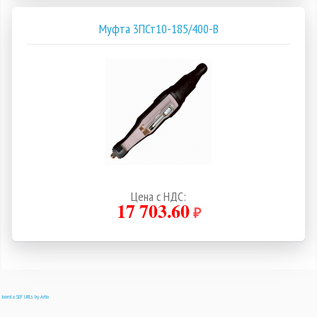
Муфта 3ПСт10-185/400-В
Цена с НДС:
17 703.60
₽
Joomla SEF URLs by Artio