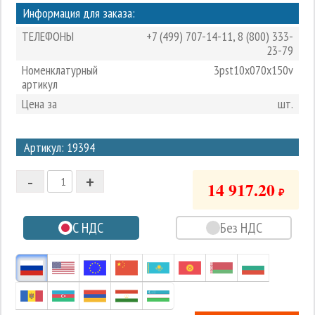
Информация для заказа:
ТЕЛЕФОНЫ
+7 (499) 707-14-11
,
8 (800) 333-
23-79
Номенклатурный
3pst10x070x150v
артикул
Цена за
шт.
3
Артикул: 19394
2
-
+
1
14 917.20
₽
0
С НДС
Без НДС
-1