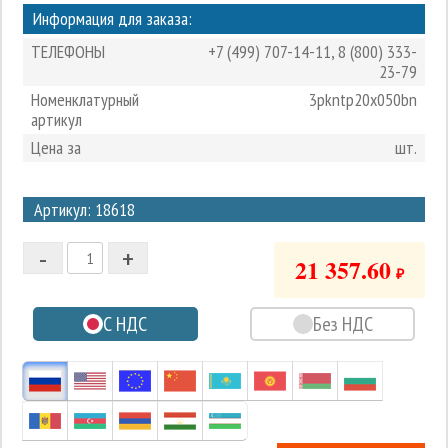
Информация для заказа:
ТЕЛЕФОНЫ
+7 (499) 707-14-11
,
8 (800) 333-
23-79
Номенклатурный
3pkntp20x050bn
артикул
Цена за
шт.
3
Артикул: 18618
2
-
+
1
21 357.60
₽
0
С НДС
Без НДС
-1