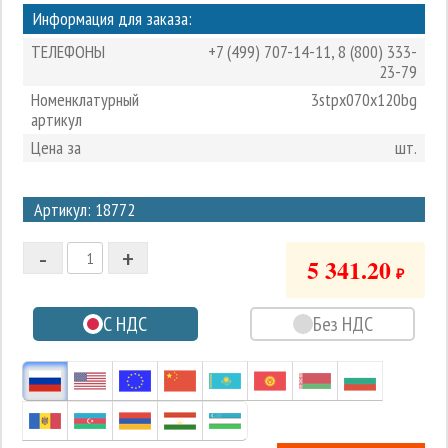
Информация для заказа:
ТЕЛЕФОНЫ
+7 (499) 707-14-11
,
8 (800) 333-
23-79
Номенклатурный
3stpx070x120bg
артикул
Цена за
шт.
3
Артикул: 18772
2
-
+
1
5 341.20
₽
0
С НДС
Без НДС
-1