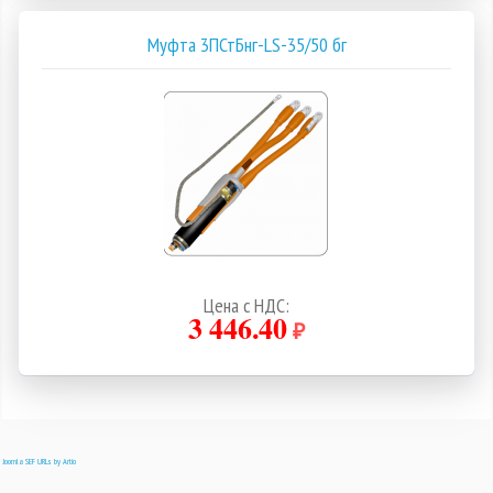
Муфта 3ПСтБнг-LS-35/50 бг
Цена с НДС:
3 446.40
₽
Joomla SEF URLs by Artio