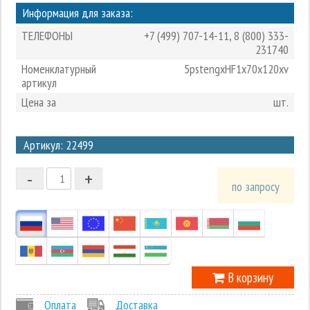
Информация для заказа:
ТЕЛЕФОНЫ
+7 (499) 707-14-11
,
8 (800) 333-
231740
Номенклатурный
5pstengxHF1x70x120xv
артикул
Цена за
шт.
3
Артикул: 22499
2
-
+
1
по запросу
0
-1
В корзину
Оплата
Доставка