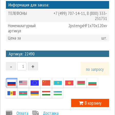
Информация для заказа:
ТЕЛЕФОНЫ
+7 (499) 707-14-11
,
8 (800) 333-
231731
Номенклатурный
2pstengxHF1x70x120xv
артикул
Цена за
шт.
3
Артикул: 22490
2
-
+
1
по запросу
0
-1
В корзину
Оплата
Доставка