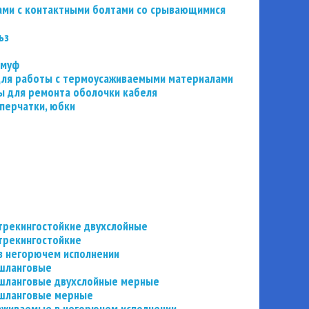
ьзами с контактными болтами со срывающимися
ьз
 муф
 для работы с термоусаживаемыми материалами
 для ремонта оболочки кабеля
перчатки, юбки
трекингостойкие двухслойные
трекингостойкие
в негорючем исполнении
 шланговые
шланговые двухслойные мерные
 шланговые мерные
аживаемые в негорючем исполнении