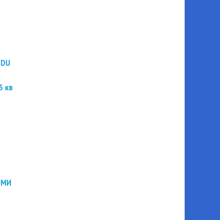
PDU
5 кв
ЭМИ