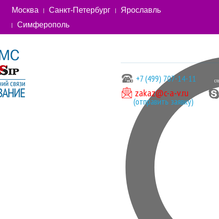
Москва
Санкт-Петербург
Ярославль
Симферополь
+7 (499) 707-14-11
zakaz@c-a-v.ru
(отправить заявку)