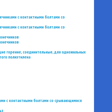
нечниками с контактными болтами со
нечниками с контактными болтами со
конечников
конечников
ие горение, соединительные, для одножильных
того полиэтилена
ьзами с контактными болтами со срывающимися
ьз