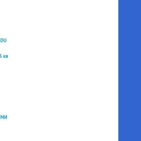
PDU
5 кв
ЭМИ