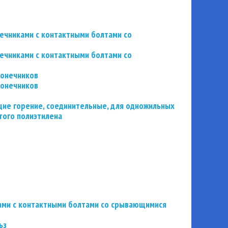
нечниками с контактными болтами со
нечниками с контактными болтами со
конечников
конечников
ие горение, соединительные, для одножильных
того полиэтилена
ьзами с контактными болтами со срывающимися
ьз