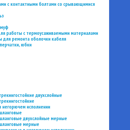
ьзами с контактными болтами со срывающимися
ьз
 муф
 для работы с термоусаживаемыми материалами
 для ремонта оболочки кабеля
перчатки, юбки
трекингостойкие двухслойные
трекингостойкие
в негорючем исполнении
 шланговые
шланговые двухслойные мерные
 шланговые мерные
аживаемые в негорючем исполнении