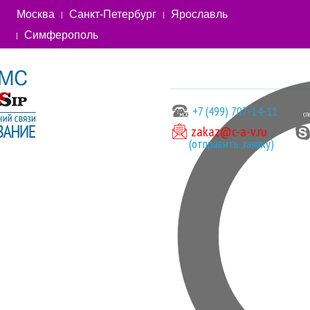
Москва
Санкт-Петербург
Ярославль
Симферополь
+7 (499) 707-14-11
zakaz@c-a-v.ru
(отправить заявку)