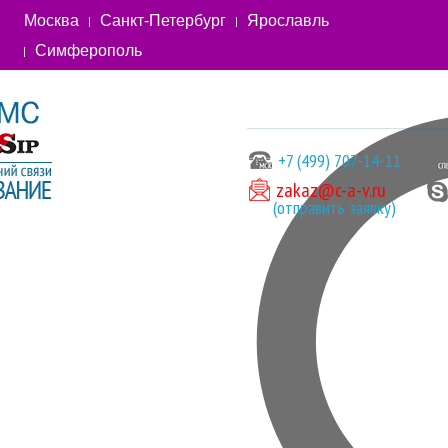
Москва
Санкт-Петербург
Ярославль
Симферополь
+7 (499) 707-14-11
zakaz@c-a-v.ru
(отправить заявку)