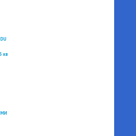
PDU
5 кв
ЭМИ