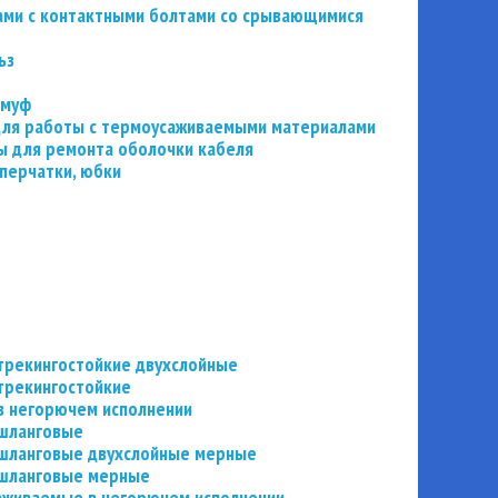
ьзами с контактными болтами со срывающимися
ьз
 муф
 для работы с термоусаживаемыми материалами
 для ремонта оболочки кабеля
перчатки, юбки
трекингостойкие двухслойные
трекингостойкие
в негорючем исполнении
 шланговые
шланговые двухслойные мерные
 шланговые мерные
аживаемые в негорючем исполнении