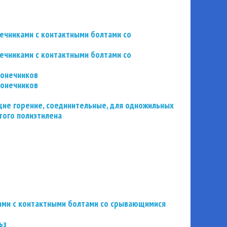
нечниками с контактными болтами со
нечниками с контактными болтами со
конечников
конечников
ие горение, соединительные, для одножильных
того полиэтилена
ьзами с контактными болтами со срывающимися
ьз