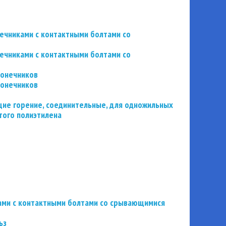
нечниками с контактными болтами со
нечниками с контактными болтами со
конечников
конечников
ие горение, соединительные, для одножильных
того полиэтилена
ьзами с контактными болтами со срывающимися
ьз