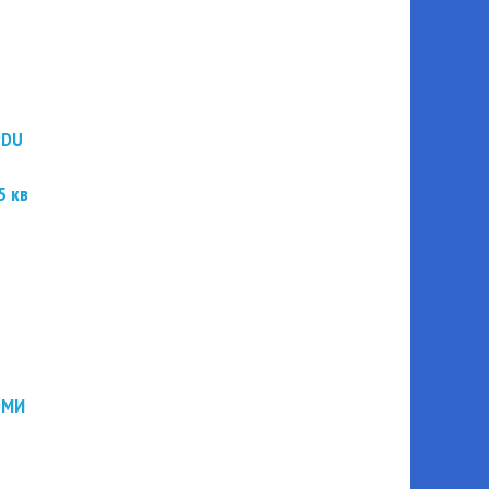
PDU
5 кв
ЭМИ