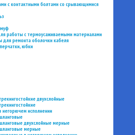
ьзами с контактными болтами со срывающимися
ьз
 муф
 для работы с термоусаживаемыми материалами
 для ремонта оболочки кабеля
перчатки, юбки
трекингостойкие двухслойные
трекингостойкие
в негорючем исполнении
 шланговые
шланговые двухслойные мерные
 шланговые мерные
аживаемые в негорючем исполнении