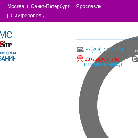
Москва
Санкт-Петербург
Ярославль
Симферополь
+7 (499) 707-14-11
zakaz@c-a-v.ru
(отправить заявку)