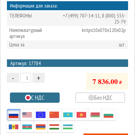
Информация для заказа:
ТЕЛЕФОНЫ
+7 (499) 707-14-11
,
8 (800) 333-
23-79
Номенклатурный
kntpx10x070x120x02p
артикул
Цена за
шт.
3
Артикул: 17784
2
-
+
1
7 836.00
₽
0
С НДС
Без НДС
-1