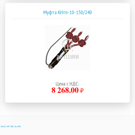
Муфта КНтп-10-150/240
Цена с НДС:
8 268.00
₽
Joomla SEF URLs by Artio