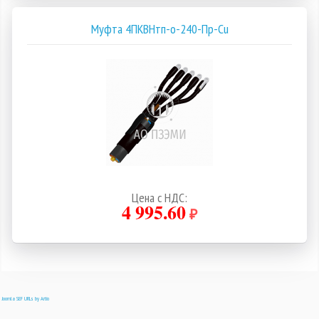
Муфта 4ПКВНтп-о-240-Пр-Cu
Цена с НДС:
4 995.60
₽
Joomla SEF URLs by Artio