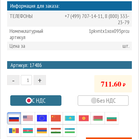
Информация для заказа:
ТЕЛЕФОНЫ
+7 (499) 707-14-11
,
8 (800) 333-
23-79
Номенклатурный
1pkvntx1xox095prcu
артикул
Цена за
шт.
3
Артикул: 17486
2
-
+
1
711.60
₽
0
С НДС
Без НДС
-1