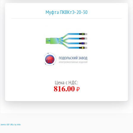
Муфта ПКВКтЭ-20-30
Цена с НДС:
816.00
₽
Joomla SEF URLs by Artio