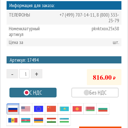
Информация для заказа:
ТЕЛЕФОНЫ
+7 (499) 707-14-11
,
8 (800) 333-
23-79
Номенклатурный
pkvktxox25x38
артикул
Цена за
шт.
3
Артикул: 17494
2
-
+
1
816.00
₽
0
С НДС
Без НДС
-1