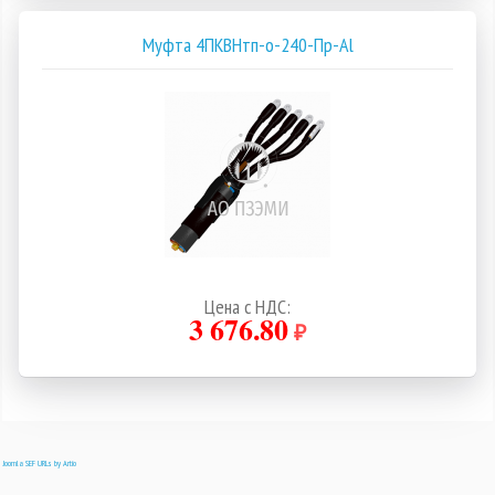
Муфта 4ПКВНтп-о-240-Пр-Al
Цена с НДС:
3 676.80
₽
Joomla SEF URLs by Artio