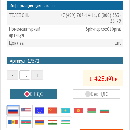
Информация для заказа:
ТЕЛЕФОНЫ
+7 (499) 707-14-11
,
8 (800) 333-
23-79
Номенклатурный
3pkvntpxox010pral
артикул
Цена за
шт.
3
Артикул: 17572
2
-
+
1
1 425.60
₽
0
С НДС
Без НДС
-1