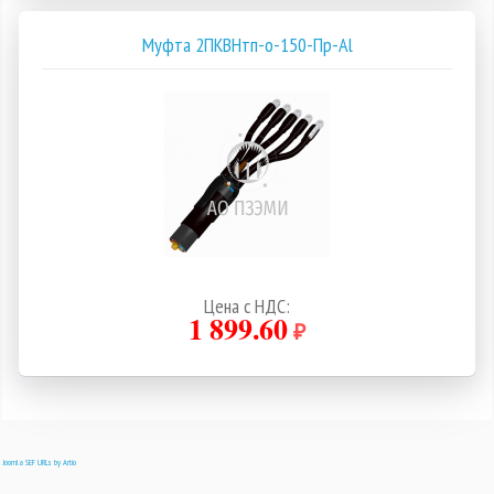
Муфта 2ПКВНтп-о-150-Пр-Al
Цена с НДС:
1 899.60
₽
Joomla SEF URLs by Artio