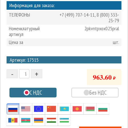
Информация для заказа:
ТЕЛЕФОНЫ
+7 (499) 707-14-11
,
8 (800) 333-
23-79
Номенклатурный
2pkvntpxox025pral
артикул
Цена за
шт.
3
Артикул: 17515
2
-
+
1
963.60
₽
0
С НДС
Без НДС
-1