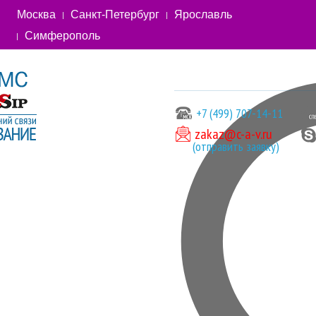
Москва
Санкт-Петербург
Ярославль
Симферополь
+7 (499) 707-14-11
zakaz@c-a-v.ru
(отправить заявку)