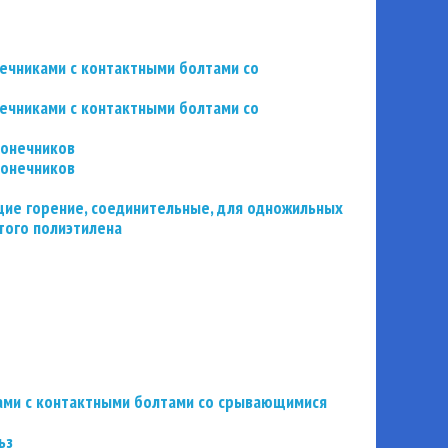
нечниками с контактными болтами со
нечниками с контактными болтами со
конечников
конечников
ие горение, соединительные, для одножильных
того полиэтилена
ьзами с контактными болтами со срывающимися
ьз