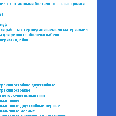
ьзами с контактными болтами со срывающимися
ьз
 муф
 для работы с термоусаживаемыми материалами
 для ремонта оболочки кабеля
перчатки, юбки
трекингостойкие двухслойные
трекингостойкие
в негорючем исполнении
 шланговые
шланговые двухслойные мерные
 шланговые мерные
аживаемые в негорючем исполнении