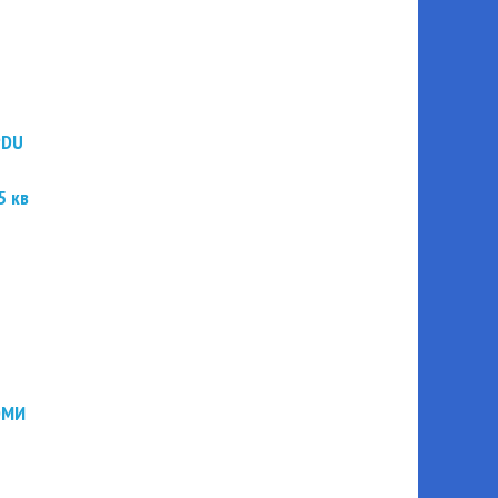
PDU
5 кв
ЭМИ