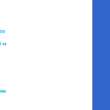
PDU
5 кв
ЭМИ