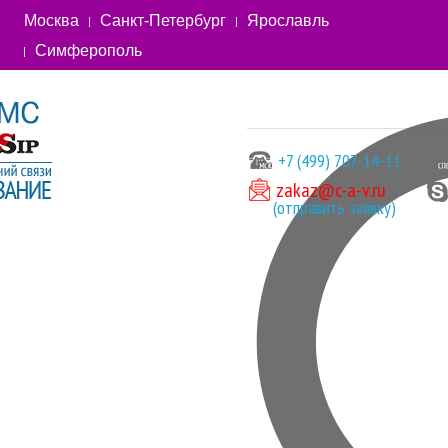
Москва
Санкт-Петербург
Ярославль
Симферополь
+7 (499) 707-14-11
zakaz@c-a-v.ru
(отправить заявку)