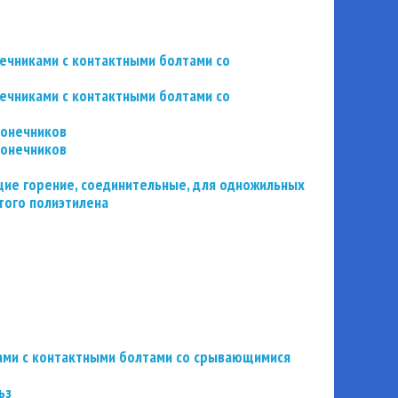
нечниками с контактными болтами со
нечниками с контактными болтами со
конечников
конечников
ие горение, соединительные, для одножильных
того полиэтилена
ьзами с контактными болтами со срывающимися
ьз