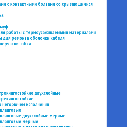
ьзами с контактными болтами со срывающимися
ьз
 муф
 для работы с термоусаживаемыми материалами
 для ремонта оболочки кабеля
перчатки, юбки
трекингостойкие двухслойные
трекингостойкие
в негорючем исполнении
 шланговые
шланговые двухслойные мерные
 шланговые мерные
аживаемые в негорючем исполнении