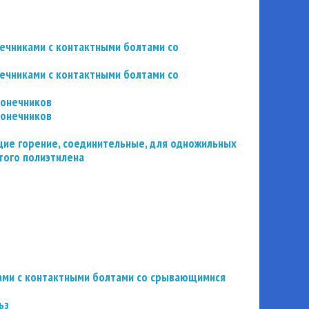
нечниками с контактными болтами со
нечниками с контактными болтами со
конечников
конечников
ие горение, соединительные, для одножильных
того полиэтилена
ьзами с контактными болтами со срывающимися
ьз