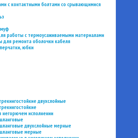
ьзами с контактными болтами со срывающимися
ьз
 муф
 для работы с термоусаживаемыми материалами
 для ремонта оболочки кабеля
перчатки, юбки
трекингостойкие двухслойные
трекингостойкие
в негорючем исполнении
 шланговые
шланговые двухслойные мерные
 шланговые мерные
аживаемые в негорючем исполнении