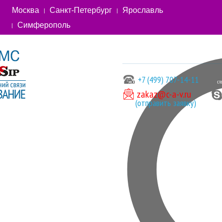
Москва
Санкт-Петербург
Ярославль
Симферополь
+7 (499) 707-14-11
zakaz@c-a-v.ru
(отправить заявку)