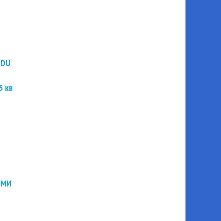
PDU
5 кв
ЭМИ