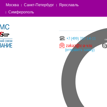
Москва
Санкт-Петербург
Ярославль
Симферополь
+7 (499) 707-14-11
zakaz@c-a-v.ru
(отправить заявку)