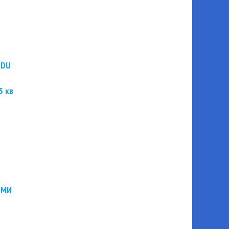
PDU
5 кв
ЭМИ