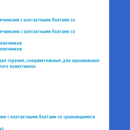
нечниками с контактными болтами со
нечниками с контактными болтами со
конечников
конечников
ие горение, соединительные, для одножильных
того полиэтилена
ьзами с контактными болтами со срывающимися
ьз