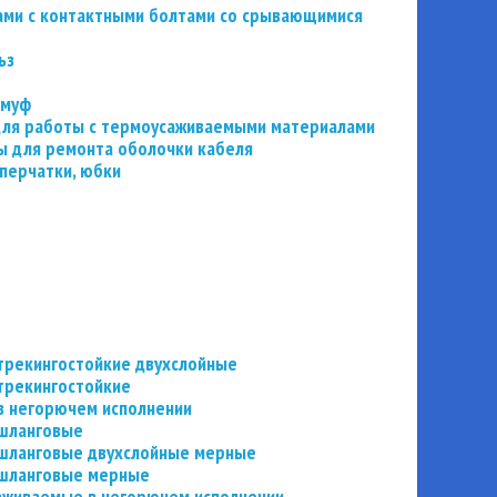
ьзами с контактными болтами со срывающимися
ьз
 муф
 для работы с термоусаживаемыми материалами
 для ремонта оболочки кабеля
перчатки, юбки
трекингостойкие двухслойные
трекингостойкие
в негорючем исполнении
 шланговые
шланговые двухслойные мерные
 шланговые мерные
аживаемые в негорючем исполнении