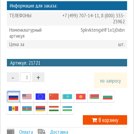
Информация для заказа:
ТЕЛЕФОНЫ
+7 (499) 707-14-11
,
8 (800) 333-
23962
Номенклатурный
5pkvktengxHF1x1j0xbn
артикул
Цена за
шт.
3
Артикул: 21721
2
-
+
1
по запросу
0
-1
В корзину
Оплата
Доставка